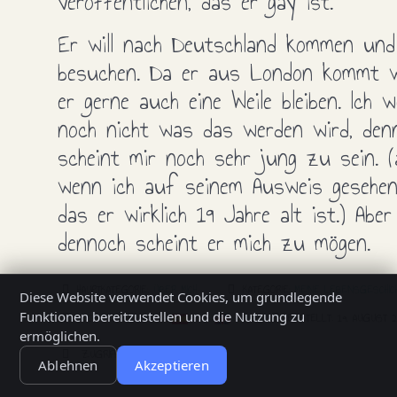
veröffentlichen, das er gay ist.
Er will nach Deutschland kommen und
besuchen. Da er aus London kommt 
er gerne auch eine Weile bleiben. Ich w
noch nicht was das werden wird, den
scheint mir noch sehr jung zu sein. 
wenn ich auf seinem Ausweis gesehen
das er wirklich 19 Jahre alt ist.) Aber
dennoch scheint er mich zu mögen.
HAUPTKATEGORIE:
ÜBER MICH
KATEGORIE:
MEINE LEBENSGESCHIC
Diese Website verwendet Cookies, um grundlegende
Funktionen bereitzustellen und die Nutzung zu
AUCH VERFÜGBAR:
ERSTELLT: 19. AUGUST 
ermöglichen.
ZUGRIFFE: 653
Ablehnen
Akzeptieren