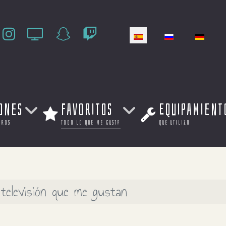
Seleccione su idiom
ones
Favoritos
Equipamient
eros
todo lo que me gusta
que utilizo
 televisión que me gustan