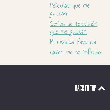
Películas que me
gustan
Series de televisión
que me gustan
Mi música favorita
Quién me ha influido
Back to top