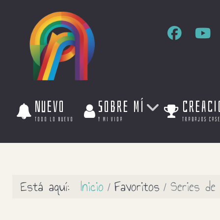
Nuevo
Sobre mí
Creaci
todo lo nuevo
y mi vida
trabajos cas
Está aquí:
Inicio
Favoritos
Series de