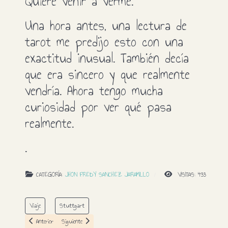
Quiere venir a verme.
Una hora antes, una lectura de
tarot me predijo esto con una
exactitud inusual. También decía
que era sincero y que realmente
vendría. Ahora tengo mucha
curiosidad por ver qué pasa
realmente.
.
CATEGORÍA:
JHON FREDY SANCHEZ JARAMILLO
VISITAS: 433
Viaje
Stuttgart
Artículo anterior: Jhon me escribe que no puede viajar por una erupción volcánica i
Artículo siguiente: Jhon informa a través de PayPal
Anterior
Siguiente