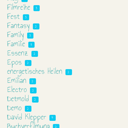
Filmreihe
3
Fest
3
Fantasy
2
Family
3
Familie
8
Essenz
2
Epos
2
energetisches Heilen
2
Emilian
2
Electro
2
Detmold
2
Demo
2
David Klepper
4
Buchverfilmung
2