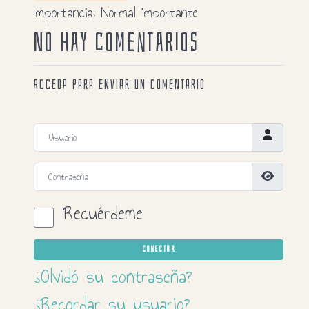
Importancia:
Normal importante
No hay comentarios
Acceda para enviar un comentario
Usuario
Contraseña
Mostrar 
Recuérdeme
CONECTAR
¿Olvidó su contraseña?
¿Recordar su usuario?