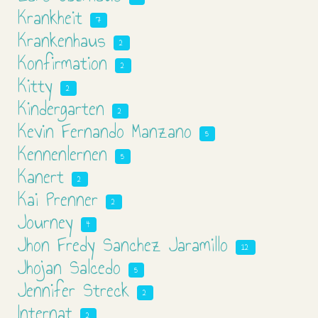
Krankheit
7
Krankenhaus
2
Konfirmation
2
Kitty
2
Kindergarten
2
Kevin Fernando Manzano
5
Kennenlernen
5
Kanert
2
Kai Prenner
2
Journey
4
Jhon Fredy Sanchez Jaramillo
12
Jhojan Salcedo
5
Jennifer Streck
2
Internat
2