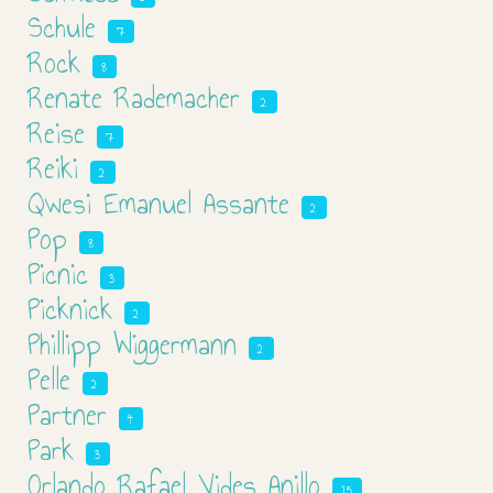
Schule
7
Rock
8
Renate Rademacher
2
Reise
7
Reiki
2
Qwesi Emanuel Assante
2
Pop
8
Picnic
3
Picknick
2
Phillipp Wiggermann
2
Pelle
2
Partner
4
Park
3
Orlando Rafael Vides Anillo
15