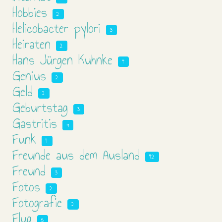
Hobbies
2
Helicobacter pylori
3
Heiraten
2
Hans Jürgen Kuhnke
4
Genius
2
Geld
2
Geburtstag
3
Gastritis
9
Funk
4
Freunde aus dem Ausland
42
Freund
3
Fotos
2
Fotografie
2
Flug
5