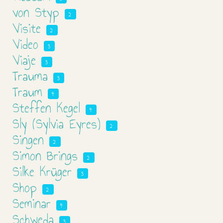
von Styp
2
Visite
2
Video
3
Viaje
3
Trauma
3
Traum
4
Steffen Kegel
4
Sly (Sylvia Eyres)
2
Singen
2
Simon Brings
2
Silke Krüger
3
Shop
2
Seminar
4
Schweda
3