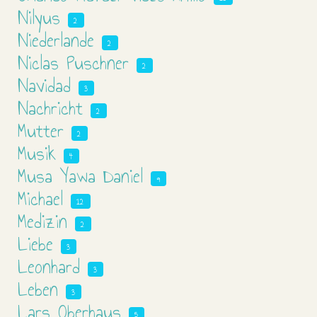
Nilyus
2
Niederlande
2
Niclas Puschner
2
Navidad
3
Nachricht
2
Mutter
2
Musik
4
Musa Yawa Daniel
9
Michael
12
Medizin
2
Liebe
3
Leonhard
3
Leben
3
Lars Oberhaus
5