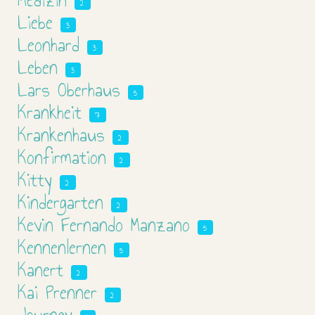
Medizin
2
Liebe
3
Leonhard
3
Leben
3
Lars Oberhaus
5
Krankheit
7
Krankenhaus
2
Konfirmation
2
Kitty
2
Kindergarten
2
Kevin Fernando Manzano
5
Kennenlernen
5
Kanert
2
Kai Prenner
2