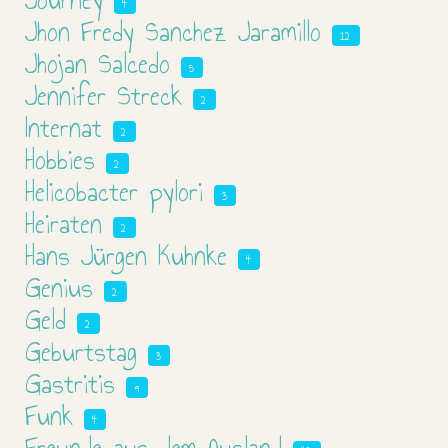
Journey
4
Jhon Fredy Sanchez Jaramillo
12
Jhojan Salcedo
5
Jennifer Streck
2
Internat
2
Hobbies
2
Helicobacter pylori
3
Heiraten
2
Hans Jürgen Kuhnke
4
Genius
2
Geld
2
Geburtstag
3
Gastritis
9
Funk
4