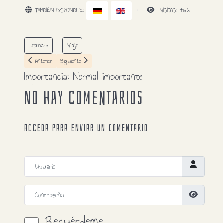
TAMBIÉN DISPONIBLE:
VISITAS: 466
Leonhard
Viaje
Artículo anterior: Ingresar dinero en efectivo es prácticamente imposible
Artículo siguiente: He decidido volver a dedicar algo de tiempo al depo
Anterior
Siguiente
Importancia:
Normal importante
No hay comentarios
Acceda para enviar un comentario
Usuario
Contraseña
Mostrar 
Recuérdeme