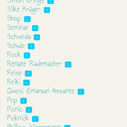
Simon Brings
2
Silke Krüger
3
Shop
2
Seminar
4
Schweda
3
Schule
7
Rock
8
Renate Rademacher
2
Reise
7
Reiki
2
Qwesi Emanuel Assante
2
Pop
8
Picnic
3
Picknick
2