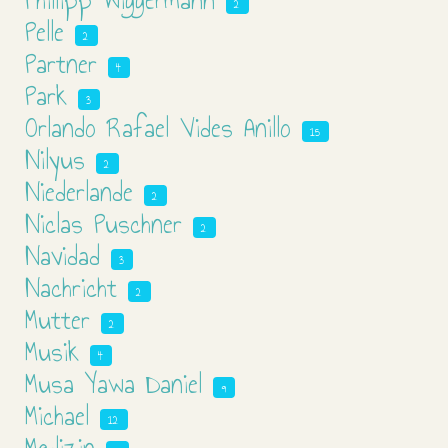
Phillipp Wiggermann
2
Pelle
2
Partner
4
Park
3
Orlando Rafael Vides Anillo
15
Nilyus
2
Niederlande
2
Niclas Puschner
2
Navidad
3
Nachricht
2
Mutter
2
Musik
4
Musa Yawa Daniel
9
Michael
12