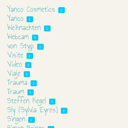
Yanco Cosmetics
2
Yanco
2
Weihnachten
2
Webcam
3
von Styp
2
Visite
2
Video
3
Viaje
3
Trauma
3
Traum
4
Steffen Kegel
4
Sly (Sylvia Eyres)
2
Singen
2