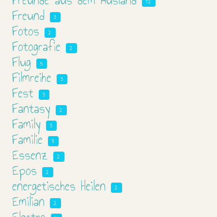
Freunde aus dem Ausland
42
Freund
3
Fotos
2
Fotografie
2
Flug
5
Filmreihe
3
Fest
3
Fantasy
2
Family
3
Familie
8
Essenz
2
Epos
2
energetisches Heilen
2
Emilian
2