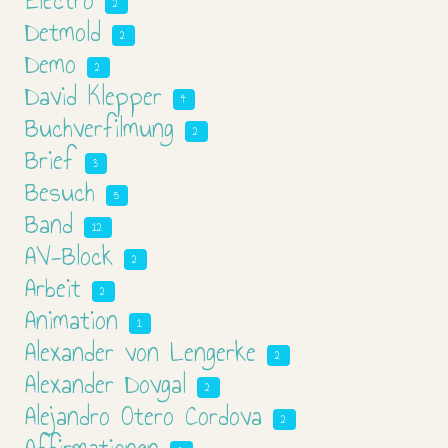
Electro
2
Detmold
2
Demo
2
David Klepper
4
Buchverfilmung
2
Brief
3
Besuch
5
Band
12
AV-Block
2
Arbeit
2
Animation
1
Alexander von Lengerke
2
Alexander Dovgal
2
Alejandro Otero Cordova
2