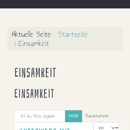
Aktuelle Seite:
Startseite
Einsamkeit
Einsamkeit
Einsamkeit
Teil des Titels eingeben
Zurücksetzen
FILTER
Anzeige #