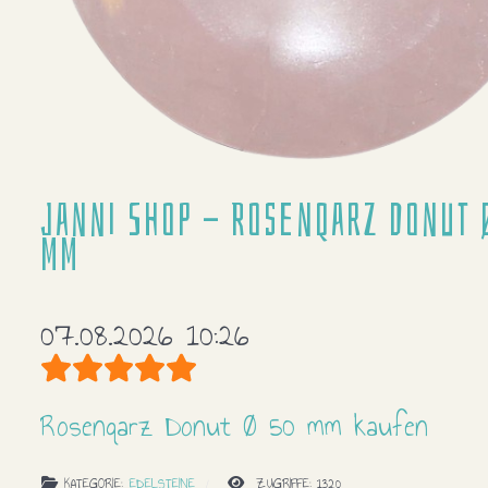
Janni Shop - Rosenqarz Donut 
mm
07.08.2026 10:26
Bewertung:
5
/
5
Rosenqarz Donut Ø 50 mm kaufen
KATEGORIE:
EDELSTEINE
ZUGRIFFE: 1320