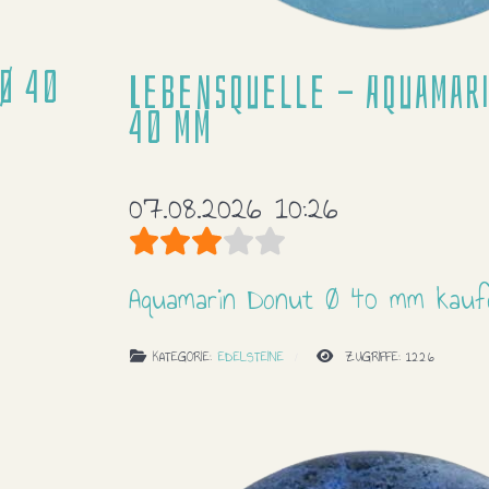
Ø 40
Lebensquelle - Aquamari
40 mm
07.08.2026 10:26
Bewertung:
3
/
5
Aquamarin Donut Ø 40 mm kauf
KATEGORIE:
EDELSTEINE
ZUGRIFFE: 1226