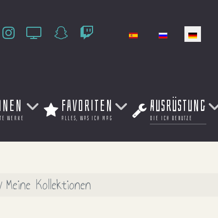
Sprache auswählen
onen
Favoriten
Ausrüstung
te werke
alles, was ich mag
die ich benutze
Meine Kollektionen