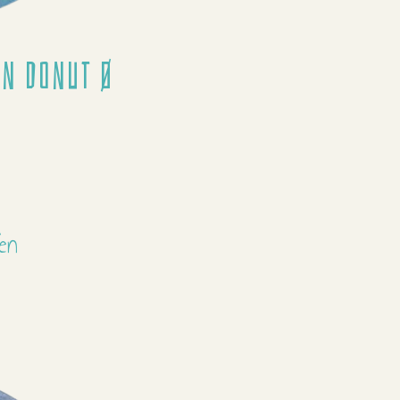
n Donut Ø
en