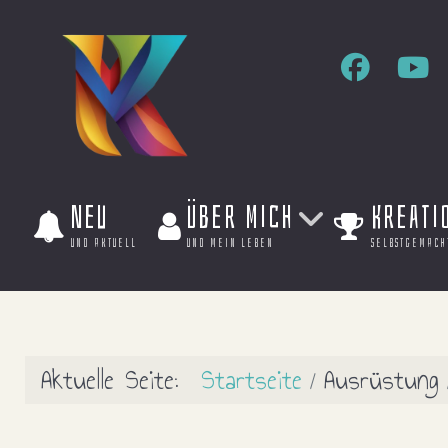
Neu
Über mich
Kreati
und aktuell
und mein leben
selbstgemach
Aktuelle Seite:
Startseite
Ausrüstung