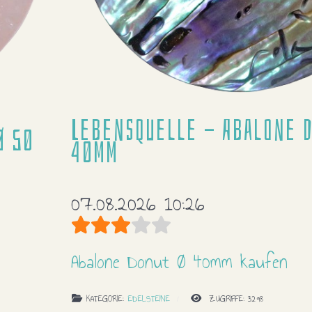
Lebensquelle - Abalone D
Ø 50
40mm
07.08.2026 10:26
Bewertung:
3
/
5
Abalone Donut Ø 40mm kaufen
KATEGORIE:
EDELSTEINE
ZUGRIFFE: 3298