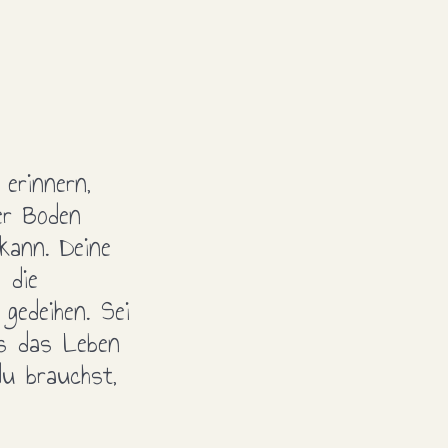
erinnern,
er Boden
kann. Deine
 die
edeihen. Sei
ss das Leben
du brauchst,