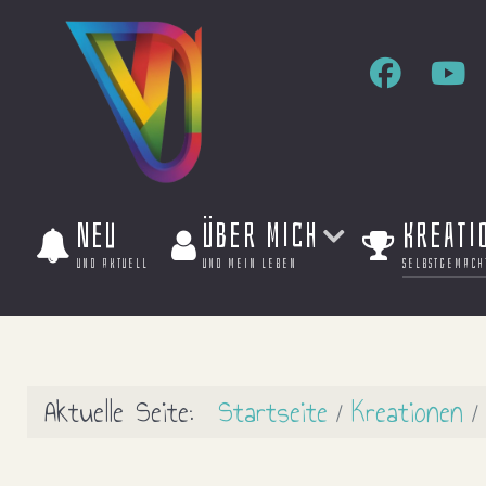
Neu
Über mich
Kreati
und aktuell
und mein leben
selbstgemach
Aktuelle Seite:
Startseite
Kreationen