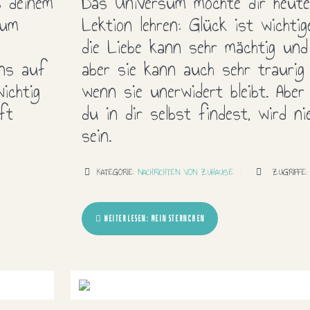
s deinem
Das Universum möchte dir heute 
sum
Lektion lehren: Glück ist wichtig
die Liebe kann sehr mächtig und
uns auf
aber sie kann auch sehr traurig 
ichtig
wenn sie unerwidert bleibt. Aber
ft
du in dir selbst findest, wird ni
sein.
KATEGORIE:
NACHRICHTEN VON ZUHAUSE
ZUGRIFFE: 
WEITERLESEN: MEIN STERNCHEN