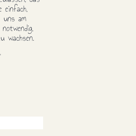
e einfach,
s uns am
 notwendig,
u wachsen.
6