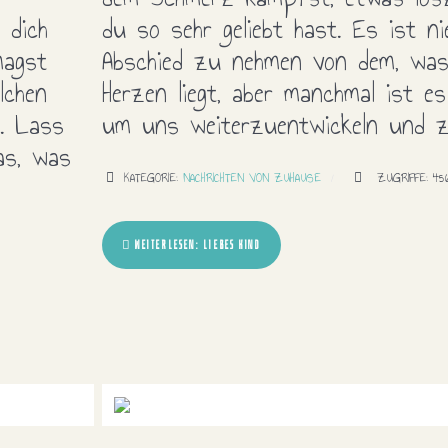
 dich
du so sehr geliebt hast. Es ist ni
magst
Abschied zu nehmen von dem, wa
lchen
Herzen liegt, aber manchmal ist es
. Lass
um uns weiterzuentwickeln und z
as, was
KATEGORIE:
NACHRICHTEN VON ZUHAUSE
ZUGRIFFE: 45
WEITERLESEN: LIEBES KIND