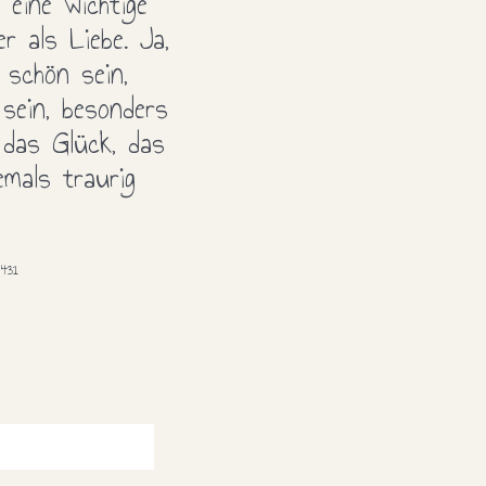
eine wichtige
er als Liebe. Ja,
 schön sein,
sein, besonders
 das Glück, das
emals traurig
431