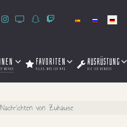
Sprache auswählen
onen
Favoriten
Ausrüstung
te werke
alles, was ich mag
die ich benutze
Nachrichten von Zuhause