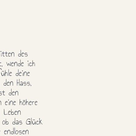
itten des
t, wende ich
ühle deine
 den Hass,
st den
 eine höhere
m Leben
s ob das Glück
r endlosen