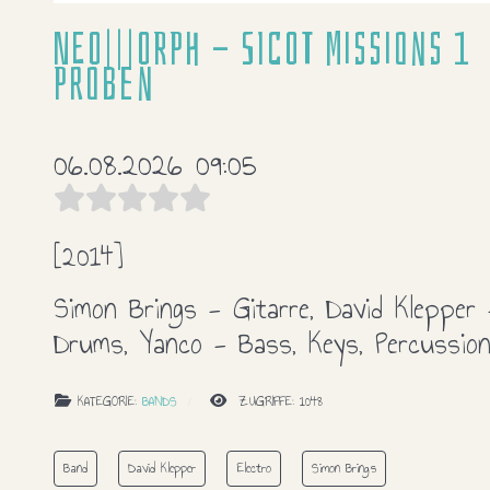
NEO|||ORPH - SICOT Missions 1
Proben
06.08.2026 09:05
[2014]
Simon Brings - Gitarre, David Klepper 
Drums, Yanco - Bass, Keys, Percussio
KATEGORIE:
BANDS
ZUGRIFFE: 1048
Band
David Klepper
Electro
Simon Brings