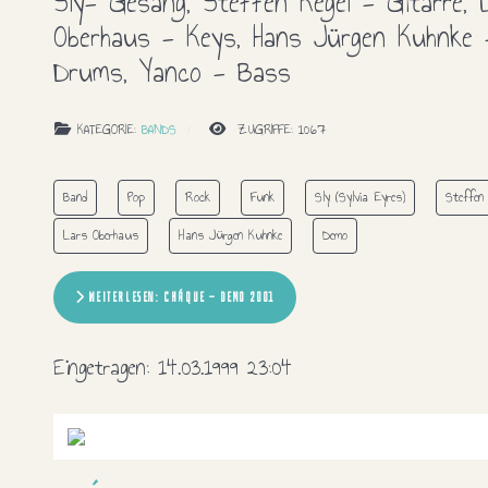
Sly- Gesang, Steffen Kegel - Gitarre, 
Oberhaus - Keys, Hans Jürgen Kuhnke 
Drums, Yanco - Bass
KATEGORIE:
BANDS
ZUGRIFFE: 1067
Band
Pop
Rock
Funk
Sly (Sylvia Eyres)
Steffen 
Lars Oberhaus
Hans Jürgen Kuhnke
Demo
WEITERLESEN: CHÁQUE - DEMO 2001
Eingetragen:
14.03.1999 23:04