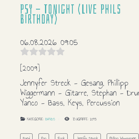
PSY - Tonight (Live Phils
Birthday)
06.08.2026 09:05
[2009]
Jennyfer Streck - Gesang, Phillipp
Wiggermann - Gitarre, Stephan - Dru
Yanco - Bass, Keys, Percussion
KATEGORIE:
BANDS
ZUGRIFFE: 1043
Band
Pop
Rock
Jennifer Streck
Phillipp Wiggermann