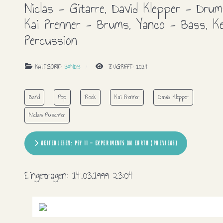
Niclas - Gitarre, David Klepper - Drum
Kai Prenner - Brums, Yanco - Bass, Ke
Percussion
KATEGORIE:
BANDS
ZUGRIFFE: 1024
Band
Pop
Rock
Kai Prenner
David Klepper
Niclas Puschner
WEITERLESEN: PSY II - EXPERIMENTS ON EARTH (PREVIEWS)
Eingetragen:
14.03.1999 23:04