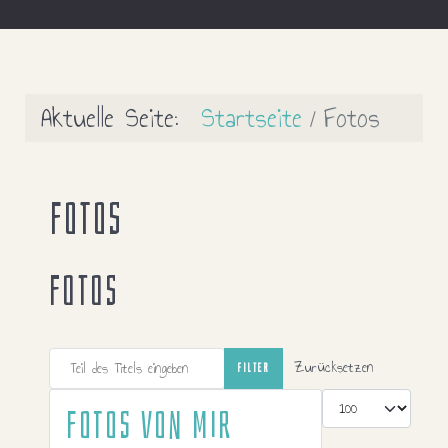
Aktuelle Seite:
Startseite
Fotos
Fotos
Fotos
Teil des Titels eingeben
Zurücksetzen
FILTER
Anzeige #
Fotos von mir