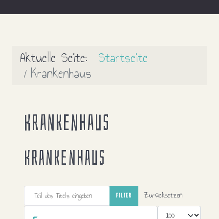
Aktuelle Seite:
Startseite
Krankenhaus
Krankenhaus
Krankenhaus
Teil des Titels eingeben
Zurücksetzen
FILTER
Anzeige #