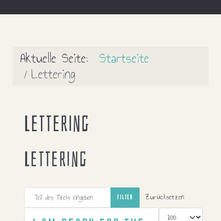
Aktuelle Seite:
Startseite
Lettering
Lettering
Lettering
Teil des Titels eingeben
Zurücksetzen
FILTER
Anzeige #