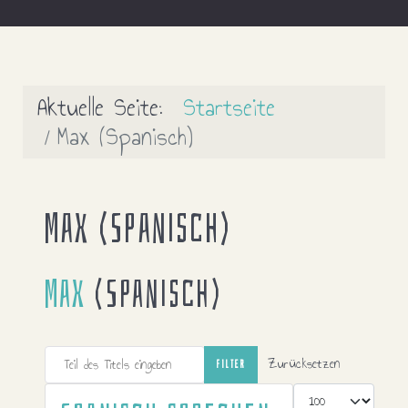
Aktuelle Seite:
Startseite
Max (Spanisch)
Max (Spanisch)
Max
(Spanisch)
Teil des Titels eingeben
Zurücksetzen
FILTER
Anzeige #