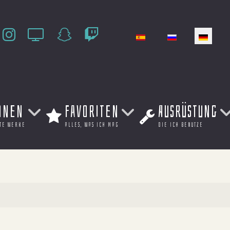
Sprache auswählen
onen
Favoriten
Ausrüstung
te werke
alles, was ich mag
die ich benutze