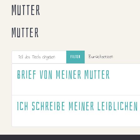
Mutter
Mutter
Teil des Titels eingeben
Zurücksetzen
FILTER
Brief von meiner Mutter
Ich schreibe meiner leiblichen