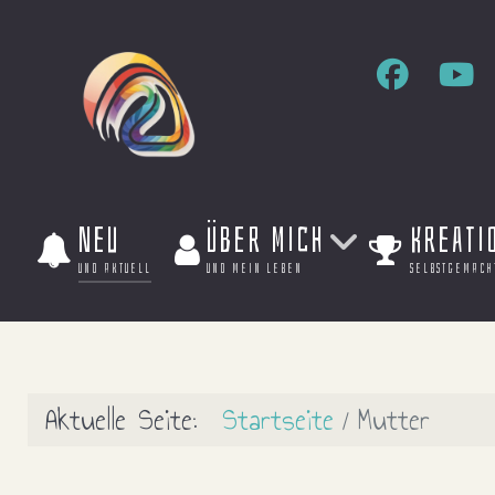
Neu
Über mich
Kreati
und aktuell
und mein leben
selbstgemach
Aktuelle Seite:
Startseite
Mutter