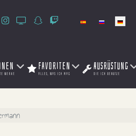
Sprache auswählen
onen
Favoriten
Ausrüstung
te werke
alles, was ich mag
die ich benutze
germann