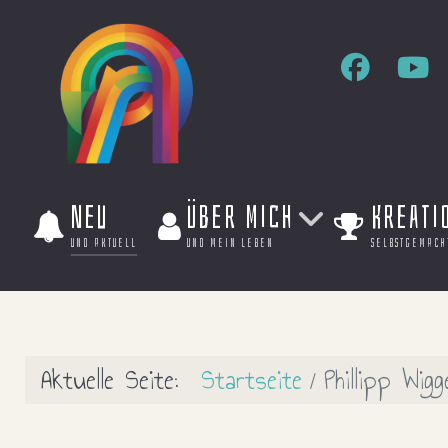
Neu
Über mich
Kreati
und aktuell
und mein leben
selbstgemach
Aktuelle Seite:
Startseite
Phillipp Wig