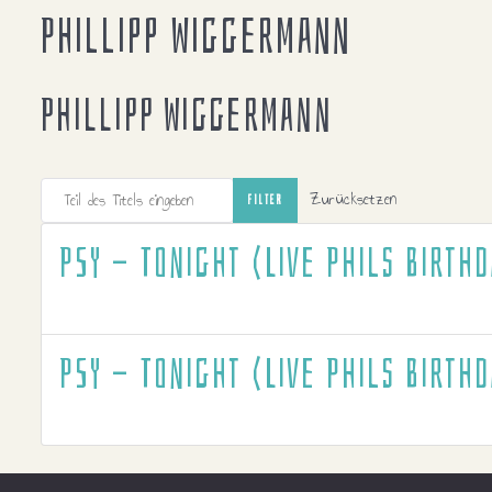
Phillipp Wiggermann
Phillipp Wiggermann
Teil des Titels eingeben
Zurücksetzen
FILTER
PSY - Tonight (Live Phils Birthd
PSY - Tonight (Live Phils Birthd