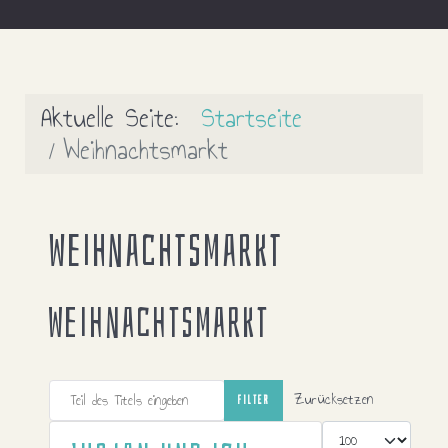
Aktuelle Seite:
Startseite
Weihnachtsmarkt
Weihnachtsmarkt
Weihnachtsmarkt
Teil des Titels eingeben
Zurücksetzen
FILTER
Anzeige #