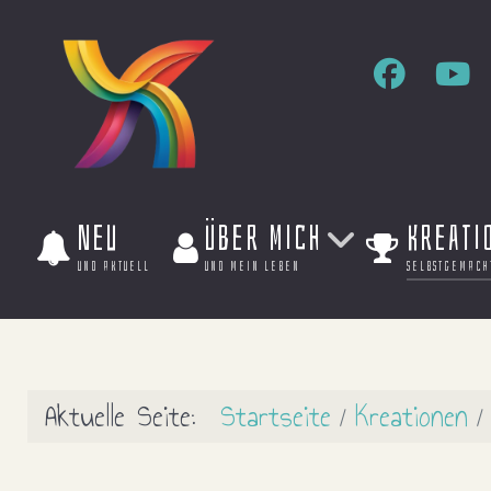
Neu
Über mich
Kreati
und aktuell
und mein leben
selbstgemach
Aktuelle Seite:
Startseite
Kreationen