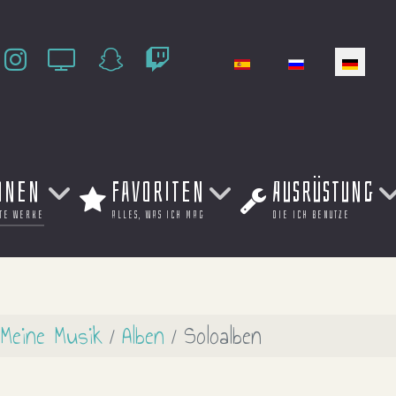
Sprache auswählen
onen
Favoriten
Ausrüstung
te werke
alles, was ich mag
die ich benutze
Meine Musik
Alben
Soloalben