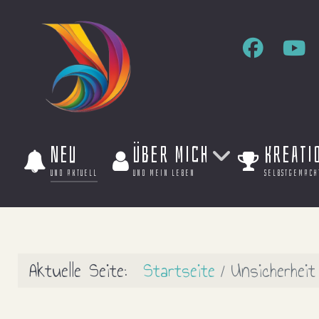
Neu
Über mich
Kreati
und aktuell
und mein leben
selbstgemach
Aktuelle Seite:
Startseite
Unsicherheit