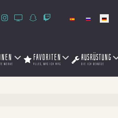
Sprache auswählen
onen
Favoriten
Ausrüstung
te werke
alles, was ich mag
die ich benutze