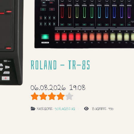
Roland - TR-8s
06.08.2026 19:08
Bewertung:
4
/
5
KATEGORIE:
SCHLAGZEUG
ZUGRIFFE: 430