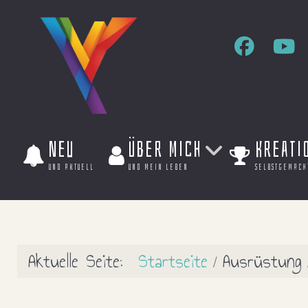
Neu
Über mich
Kreati
und aktuell
und mein leben
selbstgemach
Aktuelle Seite:
Startseite
Ausrüstung