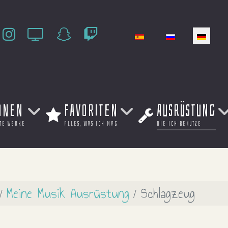
Sprache auswählen
onen
Favoriten
Ausrüstung
te werke
alles, was ich mag
die ich benutze
Meine Musik Ausrüstung
Schlagzeug