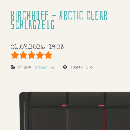
Kirchhoff - Arctic clear
Schlagzeug
06.08.2026 19:08
Bewertung:
5
/
5
KATEGORIE:
SCHLAGZEUG
ZUGRIFFE: 1490