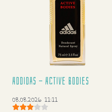
Addidas - Active Bodies
08.08.2026 11:11
Bewertung:
3
/
5