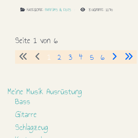
KATEGORIE:
PARFÜMS & EDTS
ZUGRIFFE: 1170
Seite 1 von 6
1
2
3
4
5
6
Meine Musik Ausrüstung
Bass
Gitarre
Schlagzeug