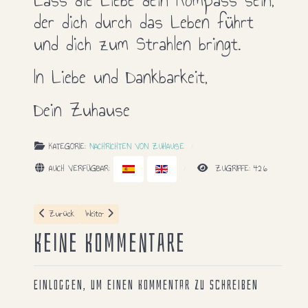
der dich durch das Leben führt
und dich zum Strahlen bringt.
In Liebe und Dankbarkeit,
Dein Zuhause
KATEGORIE:
NACHRICHTEN VON ZUHAUSE
AUCH VERFÜGBAR:
ZUGRIFFE: 426
Vorheriger Beitrag: Liebes
Nächster Beitrag: Lieber Freund
Zurück
Weiter
Keine Kommentare
Einloggen, um einen Kommentar zu schreiben