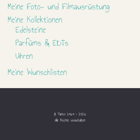
Meine Foto- und Filmausrüstung
Meine Kollektionen
Edelsteine
Parfüms & EDTs
Uhren
Meine Wunschlisten
© Yanco 1969 - 2026
Alle Rechte vorbehalten